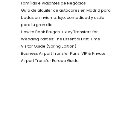
Famílias e Viajantes de Negócios
Guía de alquiler de autocares en Madrid para
bodas en invierno: lujo, comodidad y estilo
para tu gran día
How to Book Bruges Luxury Transfers for
Wedding Parties: The Essential First-Time
Visitor Guide (Spring Edition)
Business Airport Transfer Paris: VIP & Private
Airport Transfer Europe Guide