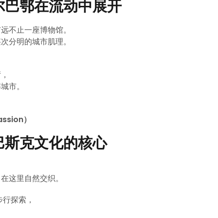
尔巴鄂在流动中展开
市远不止一座博物馆。
层次分明的城市肌理。
：
厅，
解城市。
ssion）
）：巴斯克文化的核心
，在这里自然交织。
容步行探索，