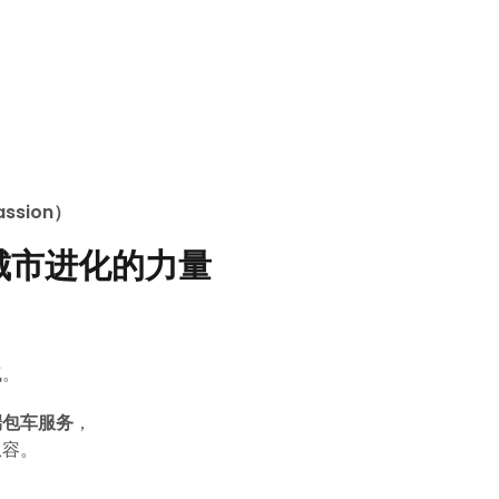
ssion）
城市进化的力量
气。
 高端包车服务
，
从容。