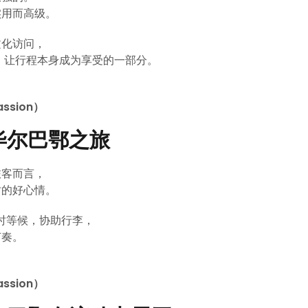
、实用而高级。
文化访问，
空间，让行程本身成为享受的一部分。
ssion）
毕尔巴鄂之旅
旅客而言，
时的好心情。
机准时等候，协助行李，
节奏。
ssion）