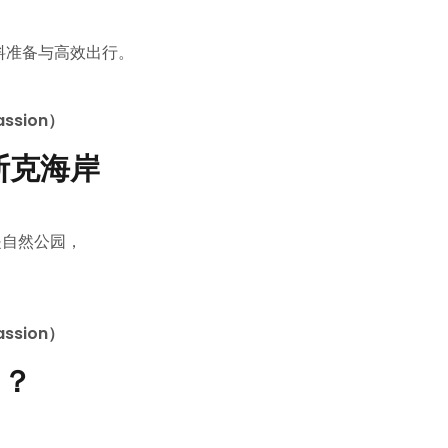
资料准备与高效出行。
ssion）
斯克海岸
是自然公园，
ssion）
n？