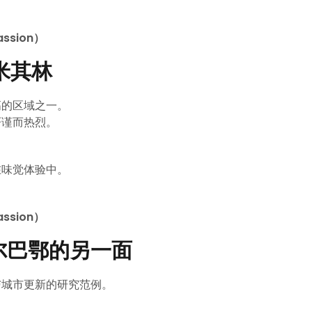
ssion）
到米其林
高的区域之一。
化严谨而热烈。
在味觉体验中。
ssion）
尔巴鄂的另一面
与城市更新的研究范例。