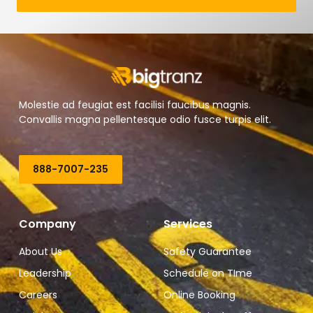
Molestie ad feugiat est facilisi faucibus magnis.
Convallis magna pellentesque odio fusce turpis elit.
888-7007-235
Company
Services
About Us
Safety Guarantee
Leadership
Schedule on TIme
Careers
Online Booking