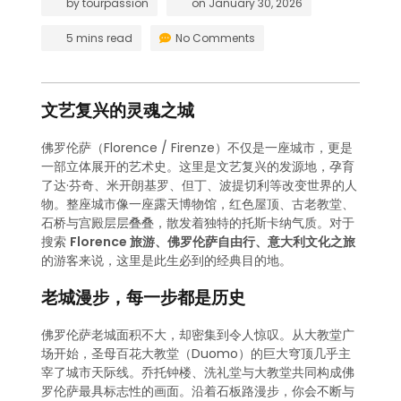
by
tourpassion
on
January 30, 2026
5 mins read
No Comments
文艺复兴的灵魂之城
佛罗伦萨（Florence / Firenze）不仅是一座城市，更是
一部立体展开的艺术史。这里是文艺复兴的发源地，孕育
了达·芬奇、米开朗基罗、但丁、波提切利等改变世界的人
物。整座城市像一座露天博物馆，红色屋顶、古老教堂、
石桥与宫殿层层叠叠，散发着独特的托斯卡纳气质。对于
搜索
Florence 旅游、佛罗伦萨自由行、意大利文化之旅
的游客来说，这里是此生必到的经典目的地。
老城漫步，每一步都是历史
佛罗伦萨老城面积不大，却密集到令人惊叹。从大教堂广
场开始，圣母百花大教堂（Duomo）的巨大穹顶几乎主
宰了城市天际线。乔托钟楼、洗礼堂与大教堂共同构成佛
罗伦萨最具标志性的画面。沿着石板路漫步，你会不断与