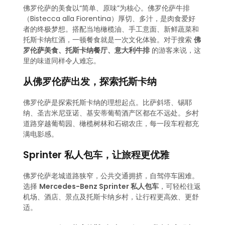
佛罗伦萨的美食以“简单、原味”为核心。佛罗伦萨牛排
（Bistecca alla Fiorentina）厚切、多汁，是肉食爱好
者的终极梦想。搭配当地橄榄油、手工意面、新鲜蔬菜和
托斯卡纳红酒，一顿餐食就是一次文化体验。对于搜索
佛
罗伦萨美食、托斯卡纳餐厅、意大利牛排
的游客来说，这
里的味道同样令人难忘。
从佛罗伦萨出发，探索托斯卡纳
佛罗伦萨是探索托斯卡纳的理想起点。比萨斜塔、锡耶
纳、圣吉米尼亚诺、基安蒂葡萄酒产区都在不远处。乡村
道路穿越葡萄园、橄榄树林和石砌农庄，每一段车程都充
满电影感。
Sprinter 私人包车，让旅程更优雅
佛罗伦萨老城道路狭窄，公共交通拥挤，自驾停车困难。
选择
Mercedes-Benz Sprinter 私人包车
，可轻松往返
机场、酒店、景点及托斯卡纳乡村，让行程更高效、更舒
适。