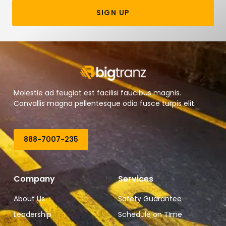
SIGN UP
Molestie ad feugiat est facilisi faucibus magnis.
Convallis magna pellentesque odio fusce turpis elit.
888-7007-235
Company
Services
About Us
Safety Guarantee
Leadership
Schedule on TIme