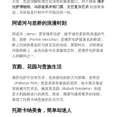
天堂，也是理解欧洲文化演变的重要窗口。对于搜索
佛罗
伦萨博物馆、乌菲兹美术馆门票、文艺复兴艺术
的游客来
说，乌菲兹是行程中不可错过的一站。
阿诺河与老桥的浪漫时刻
阿诺河（Arno）贯穿佛罗伦萨，赋予城市柔和而浪漫的气
质。老桥（Ponte Vecchio）是佛罗伦萨最著名的桥梁，
桥上仍保留着金匠与珠宝店的传统。黄昏时分，夕阳洒在
河面和桥上，金色光影与古老建筑交织，是佛罗伦萨最迷
人的瞬间之一。
宫殿、花园与贵族生活
佛罗伦萨不仅有艺术，也有曾经的权力与荣耀。皮蒂宫
（Palazzo Pitti）曾是美第奇家族的居所，如今展示着皇
室收藏与艺术品。鲍波里花园（Boboli Gardens）则是
意大利园林设计的典范，喷泉、雕塑与修剪整齐的绿植，
展现了托斯卡纳贵族的生活方式。
托斯卡纳美食，简单却迷人