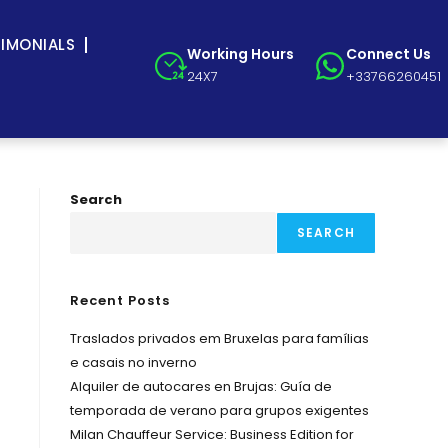
TIMONIALS
Working Hours
Connect Us
24X7
+33766260451
Search
SEARCH
Recent Posts
Traslados privados em Bruxelas para famílias
e casais no inverno
Alquiler de autocares en Brujas: Guía de
temporada de verano para grupos exigentes
Milan Chauffeur Service: Business Edition for