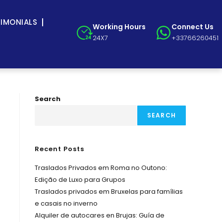
TIMONIALS
Working Hours
Connect Us
24X7
+33766260451
Search
SEARCH
Recent Posts
Traslados Privados em Roma no Outono:
Edição de Luxo para Grupos
Traslados privados em Bruxelas para famílias
e casais no inverno
Alquiler de autocares en Brujas: Guía de