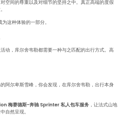
、对空间的尊重以及对细节的坚持之中。真正高端的度假
适。
，正好成为这种体验的一部分。
人活动，库尔舍韦勒都需要一种与之匹配的出行方式。高
绵的阿尔卑斯雪峰，你会发现，在库尔舍韦勒，出行本身
ssion 梅赛德斯-奔驰 Sprinter 私人包车服务
，让法式山地
途中自然呈现。