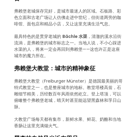
弗赖堡老城保存完好，是城市最迷人的区域。石板路、彩
色立面和古老广场让人仿佛走进中世纪，但街道两旁的咖
啡馆、面包店和精品小店，又让这里充满生活气息。
最具特色的是贯穿老城的
Bächle 水渠
，清澈的溪水沿街
流淌，是弗赖堡的城市标志之一。当地人说，不小心踩进
水渠的人，将来一定会再回到弗赖堡——这也许正是这座
城市的魔力所在。
弗赖堡大教堂：城市的精神象征
弗赖堡大教堂（Freiburger Münster）是德国最美丽的哥
特式教堂之一，也是整座城市的地标。教堂塔楼高耸，石
雕细节精美，历经数百年风雨依然屹立。登上塔顶，可以
俯瞰整个弗赖堡老城，晴天时甚至能远望黑森林和孚日山
脉。
大教堂广场每天都有集市，新鲜水果、鲜花、奶酪和当地
香肠让这里充满烟火气。