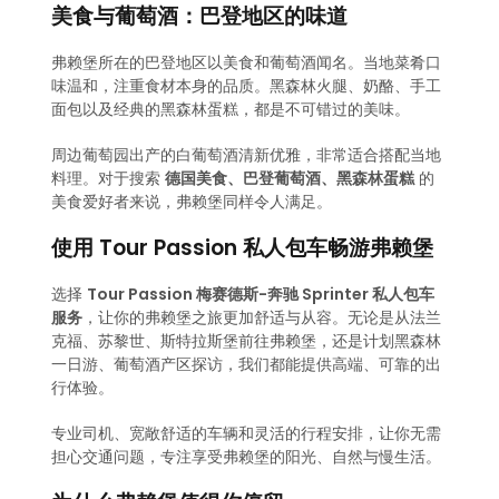
美食与葡萄酒：巴登地区的味道
弗赖堡所在的巴登地区以美食和葡萄酒闻名。当地菜肴口
味温和，注重食材本身的品质。黑森林火腿、奶酪、手工
面包以及经典的黑森林蛋糕，都是不可错过的美味。
周边葡萄园出产的白葡萄酒清新优雅，非常适合搭配当地
料理。对于搜索
德国美食、巴登葡萄酒、黑森林蛋糕
的
美食爱好者来说，弗赖堡同样令人满足。
使用 Tour Passion 私人包车畅游弗赖堡
选择
Tour Passion 梅赛德斯-奔驰 Sprinter 私人包车
服务
，让你的弗赖堡之旅更加舒适与从容。无论是从法兰
克福、苏黎世、斯特拉斯堡前往弗赖堡，还是计划黑森林
一日游、葡萄酒产区探访，我们都能提供高端、可靠的出
行体验。
专业司机、宽敞舒适的车辆和灵活的行程安排，让你无需
担心交通问题，专注享受弗赖堡的阳光、自然与慢生活。