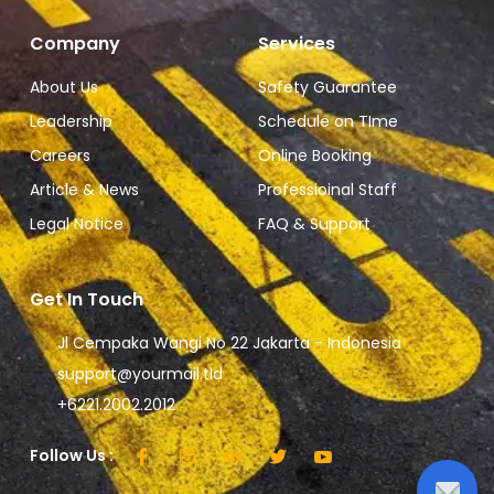
Company
Services
About Us
Safety Guarantee
Leadership
Schedule on TIme
Careers
Online Booking
Article & News
Professioinal Staff
Legal Notice
FAQ & Support
Get In Touch
Jl Cempaka Wangi No 22 Jakarta - Indonesia
support@yourmail.tld
+6221.2002.2012
Follow Us :