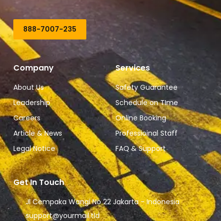
888-7007-235
Company
Services
About Us
Safety Guarantee
Leadership
Schedule on TIme
Careers
Online Booking
Article & News
Professioinal Staff
Legal Notice
FAQ & Support
Get In Touch
Jl Cempaka Wangi No 22 Jakarta - Indonesia
support@yourmail.tld