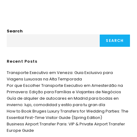
Search
SEARCH
Recent Posts
Transporte Executivo em Veneza: Guia Exclusivo para
Viagens Luxuosas na Alta Temporada
Por que Escolher Transporte Executivo em Amesterdão na
Primavera: Edição para Famílias e Viajantes de Negócios
Guía de alquiler de autocares en Madrid para bodas en
invierno: lujo, comodidad y estilo para tu gran día
How to Book Bruges Luxury Transfers for Wedding Parties: The
Essential First-Time Visitor Guide (Spring Edition)
Business Airport Transfer Paris: VIP & Private Airport Transfer
Europe Guide