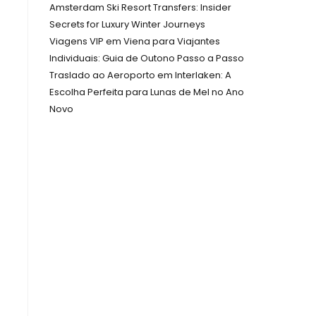
Amsterdam Ski Resort Transfers: Insider
Secrets for Luxury Winter Journeys
Viagens VIP em Viena para Viajantes
Individuais: Guia de Outono Passo a Passo
Traslado ao Aeroporto em Interlaken: A
Escolha Perfeita para Lunas de Mel no Ano
Novo