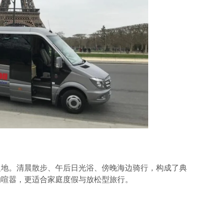
之地。清晨散步、午后日光浴、傍晚海边骑行，构成了典
的喧嚣，更适合家庭度假与放松型旅行。