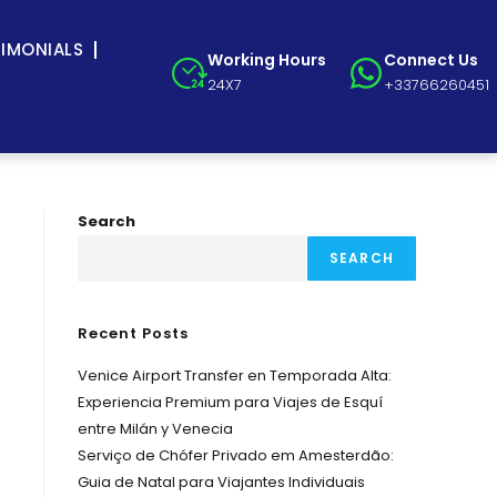
TIMONIALS
Working Hours
Connect Us
24X7
+33766260451
Search
SEARCH
Recent Posts
Venice Airport Transfer en Temporada Alta:
Experiencia Premium para Viajes de Esquí
entre Milán y Venecia
Serviço de Chófer Privado em Amesterdão:
Guia de Natal para Viajantes Individuais