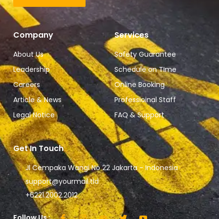
Company
Services
About Us
Safety Guarantee
Leadership
Schedule on TIme
Careers
Online Booking
Article & News
Professioinal Staff
Legal Notice
FAQ & Support
Get In Touch
Jl Cempaka Wangi No 22 Jakarta - Indonesia
support@yourmail.tld
+6221.2002.2012
Follow Us :