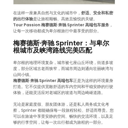
在这样一座兼具自然与文化的城市中，
舒适、安全和私密
的出行体验
是让旅程顺畅、高效且愉悦的关键。
Tour Passion 梅赛德斯·奔驰 Sprinter 高端包车服务
，
让每一次移动都成为卑尔根旅行中最享受的部分。
梅赛德斯·奔驰 Sprinter：与卑尔
根城市及峡湾路线完美匹配
卑尔根的地理环境复杂，城市被七座山丘环绕，街道多坡
度，部分区域古老而狭窄，而城市周边则通向壮丽峡湾与
山间小镇。
梅赛德斯·奔驰 Sprinter 高端包车
正是为这样的环境量身
打造。它不仅提供宽敞舒适的车内空间和平稳安静的行驶
体验，还能灵活应对老城区的坡道与周边崎岖道路。
无论是家庭度假、朋友团体游，还是私人商务或文化考
察，Sprinter 都能确保每一段旅程轻松、舒适而尊贵。您
可以在旅途中享受安静的空间、畅快的交流环境，以及足
够的行李空间，让每一次出行都成为旅程的一部分。