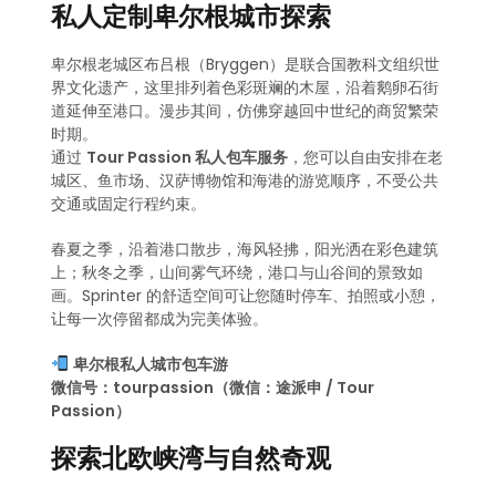
私人定制卑尔根城市探索
卑尔根老城区布吕根（Bryggen）是联合国教科文组织世
界文化遗产，这里排列着色彩斑斓的木屋，沿着鹅卵石街
道延伸至港口。漫步其间，仿佛穿越回中世纪的商贸繁荣
时期。
通过
Tour Passion 私人包车服务
，您可以自由安排在老
城区、鱼市场、汉萨博物馆和海港的游览顺序，不受公共
交通或固定行程约束。
春夏之季，沿着港口散步，海风轻拂，阳光洒在彩色建筑
上；秋冬之季，山间雾气环绕，港口与山谷间的景致如
画。Sprinter 的舒适空间可让您随时停车、拍照或小憩，
让每一次停留都成为完美体验。
卑尔根私人城市包车游
微信号：tourpassion（微信：途派申 / Tour
Passion）
探索北欧峡湾与自然奇观