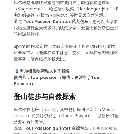
卑尔根是挪威峡湾旅游的重要门户，周边有松恩峡湾
（Sognefjord）、哈当厄尔峡湾（Hardangerfjord）和
弗洛姆铁路（Flåm Railway）等世界级自然景观。
通过
Tour Passion Sprinter 私人包车
，您可以从卑尔
根出发进行全天或多日的峡湾探索，无需依赖旅游巴士或
限时游船行程。
Sprinter 的稳定性与宽敞空间保证了长途驾驶的舒适性，
让全家或团队能够在途中休息、交流，甚至在车内处理轻
量事务，确保旅行顺畅无忧。
卑尔根及峡湾私人包车服务
微信号：tourpassion（微信：途派申 / Tour
Passion）
登山徒步与自然探索
卑尔根被七座山丘环绕，其中包括乌列里肯山（Mount
Ulriken）和弗洛伊恩山（Mount Fløyen），是徒步和自
然爱好者的天堂。
选择
Tour Passion Sprinter 高端包车
，您可以轻松从