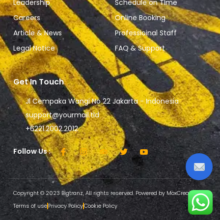
Leadership
Schedule on TIme
Careers
Online Booking
Article & News
Professioinal Staff
Legal Notice
FAQ & Support
Get In Touch
Jl Cempaka Wangi No 22 Jakarta - Indonesia
support@yourmail.tld
+6221.2002.2012
Follow Us :
Copyright © 2023 Bigtranz, All rights reserved. Powered by MoxCreative
Terms of use
Privacy Policy
Cookie Policy