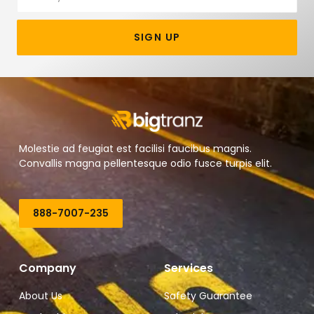
SIGN UP
Molestie ad feugiat est facilisi faucibus magnis.
Convallis magna pellentesque odio fusce turpis elit.
888-7007-235
Company
Services
About Us
Safety Guarantee