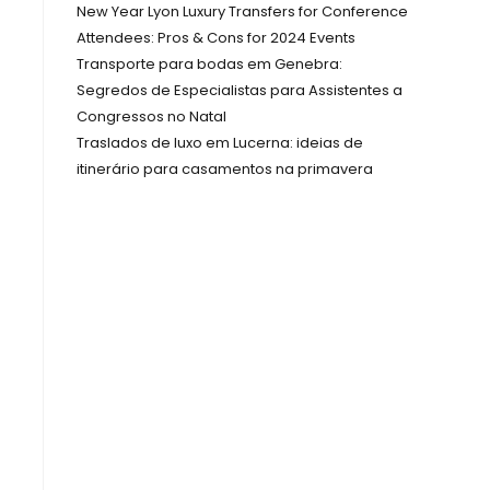
New Year Lyon Luxury Transfers for Conference
Attendees: Pros & Cons for 2024 Events
Transporte para bodas em Genebra:
Segredos de Especialistas para Assistentes a
Congressos no Natal
Traslados de luxo em Lucerna: ideias de
itinerário para casamentos na primavera