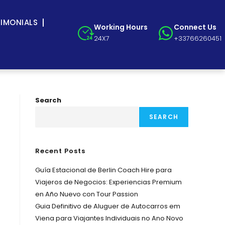
TIMONIALS
Working Hours
Connect Us
24X7
+33766260451
Search
SEARCH
Recent Posts
Guía Estacional de Berlin Coach Hire para
Viajeros de Negocios: Experiencias Premium
en Año Nuevo con Tour Passion
Guia Definitivo de Aluguer de Autocarros em
Viena para Viajantes Individuais no Ano Novo