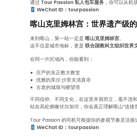
通过
Tour Passion 私人包车服务
，你可以从机
WeChat ID：tourpassion
喀山克里姆林宫：世界遗产级的
来到喀山，第一站一定是
喀山克里姆林宫
。
这不仅是城市地标，更是
联合国教科文组织世界
在同一片区域内，你能看到：
庄严的东正教大教堂
优雅的库尔·沙里夫清真寺
古老的城墙与瞭望塔
不同信仰、不同文化，在这里并肩而立，毫不违
站在高处俯瞰伏尔加河，你会真正理解喀山“连接
Tour Passion 的司机可根据你的参观节奏
WeChat ID：tourpassion