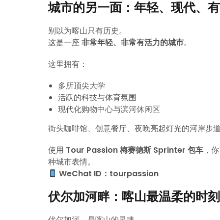
城市的另一面：年轻、现代、有
别以为喀山只有历史。
这是一座
非常年轻、非常有活力的城市
。
这里拥有：
多所顶尖大学
活跃的科技与体育氛围
现代化购物中心与滨河休闲区
街头咖啡馆、创意餐厅、夜晚亮起灯光的河岸步
使用
Tour Passion 梅赛德斯 Sprinter 包车
，你
种城市表情。
WeChat ID：tourpassion
伏尔加河畔：喀山最温柔的时刻
伏尔加河，是喀山的灵魂。