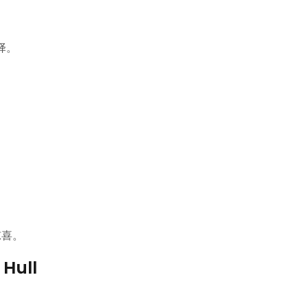
择。
惊喜。
Hull