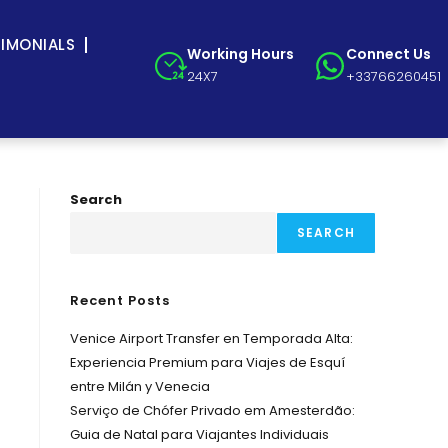
TIMONIALS
Working Hours
Connect Us
24X7
+33766260451
Search
SEARCH
Recent Posts
Venice Airport Transfer en Temporada Alta:
Experiencia Premium para Viajes de Esquí
entre Milán y Venecia
Serviço de Chófer Privado em Amesterdão:
Guia de Natal para Viajantes Individuais