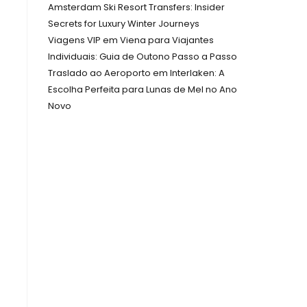
Amsterdam Ski Resort Transfers: Insider
Secrets for Luxury Winter Journeys
Viagens VIP em Viena para Viajantes
Individuais: Guia de Outono Passo a Passo
Traslado ao Aeroporto em Interlaken: A
Escolha Perfeita para Lunas de Mel no Ano
Novo