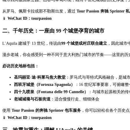
从罗马、佩斯卡拉或那不勒斯出发，通过
Tour Passion 奔驰 Sprint
📱
WeChat ID：tourpassion
二、千年历史：一座由 99 个城堡孕育的城市
L’Aquila 建城于 13 世纪，传说由
99 个城堡或村庄联合建立
，因此城市中
漫步老城，你会感受到一种不同于意大利热门城市的节奏——这里的历史
必访历史地标包括：
圣玛丽亚·迪·科莱马焦大教堂
：罗马式与哥特式风格融合，是城
西班牙城堡（Fortezza Spagnola）
：16 世纪军事要塞，可俯瞰整个 L
四十九喷泉（Fontana delle 99 Cannelle）
：与城市起源相关的传
老城城墙与石板街道
：适合慢慢行走、细细体会
使用
Tour Passion 的奔驰 Sprinter 包车服务
，你可以轻松在各个历史点
📱
WeChat ID：tourpassion
三、地震与重生：理解 L’Aquila 的关键