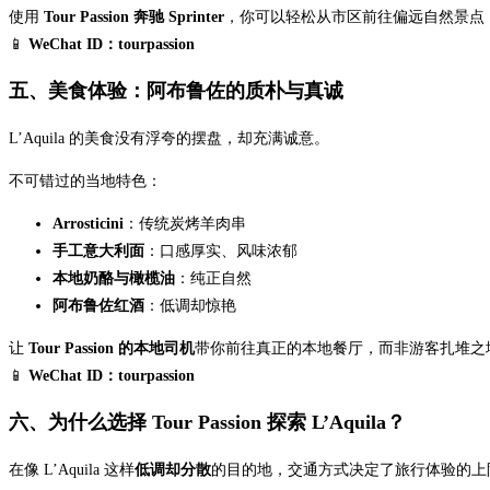
使用
Tour Passion 奔驰 Sprinter
，你可以轻松从市区前往偏远自然景点，
📱
WeChat ID：tourpassion
五、美食体验：阿布鲁佐的质朴与真诚
L’Aquila 的美食没有浮夸的摆盘，却充满诚意。
不可错过的当地特色：
Arrosticini
：传统炭烤羊肉串
手工意大利面
：口感厚实、风味浓郁
本地奶酪与橄榄油
：纯正自然
阿布鲁佐红酒
：低调却惊艳
让
Tour Passion 的本地司机
带你前往真正的本地餐厅，而非游客扎堆之地，是
📱
WeChat ID：tourpassion
六、为什么选择 Tour Passion 探索 L’Aquila？
在像 L’Aquila 这样
低调却分散
的目的地，交通方式决定了旅行体验的上