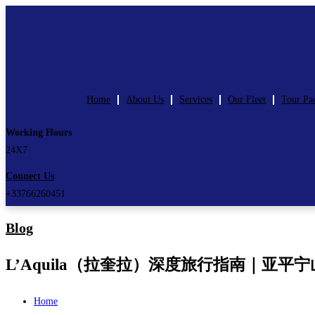
Skip
to
content
Home
About Us
Services
Our Fleet
Tour Pa
Working Hours
24X7
Connect Us
+33766260451
Blog
L’Aquila（拉奎拉）深度旅行指南｜亚平宁山脉中的
Home