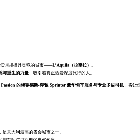
座低调却极具灵魂的城市——
L’Aquila（拉奎拉）
。
质与重生的力量
，吸引着真正热爱深度旅行的人。
r Passion 的梅赛德斯-奔驰 Sprinter 豪华包车服务与专业多语司机
，将让你的
 米，是意大利最高的省会城市之一。
又拥有阿尔卑斯般的自然气息。