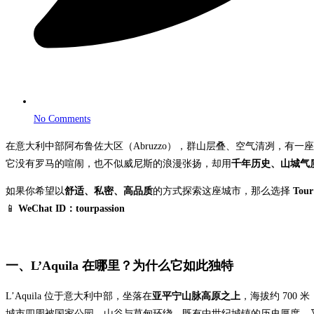
No Comments
在意大利中部阿布鲁佐大区（Abruzzo），群山层叠、空气清冽，有一
它没有罗马的喧闹，也不似威尼斯的浪漫张扬，却用
千年历史、山城气
如果你希望以
舒适、私密、高品质
的方式探索这座城市，那么选择
Tou
📱
WeChat ID：tourpassion
一、L’Aquila 在哪里？为什么它如此独特
L’Aquila 位于意大利中部，坐落在
亚平宁山脉高原之上
，海拔约 700
城市四周被国家公园、山谷与草甸环绕，既有中世纪城镇的历史厚度，