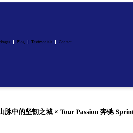
ckages
Blog
Testimonials
Contact
坚韧之城 × Tour Passion 奔驰 Spri