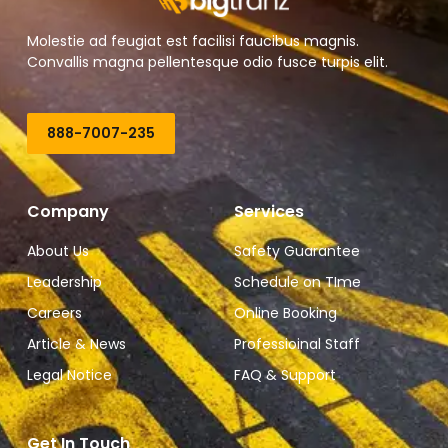
Molestie ad feugiat est facilisi faucibus magnis.
Convallis magna pellentesque odio fusce turpis elit.
888-7007-235
Company
Services
About Us
Safety Guarantee
Leadership
Schedule on TIme
Careers
Online Booking
Article & News
Professioinal Staff
Legal Notice
FAQ & Support
Get In Touch