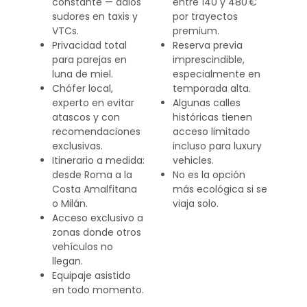
constante — adiós
entre 140 y 480 €
sudores en taxis y
por trayectos
VTCs.
premium.
Privacidad total
Reserva previa
para parejas en
imprescindible,
luna de miel.
especialmente en
Chófer local,
temporada alta.
experto en evitar
Algunas calles
atascos y con
históricas tienen
recomendaciones
acceso limitado
exclusivas.
incluso para luxury
Itinerario a medida:
vehicles.
desde Roma a la
No es la opción
Costa Amalfitana
más ecológica si se
o Milán.
viaja solo.
Acceso exclusivo a
zonas donde otros
vehículos no
llegan.
Equipaje asistido
en todo momento.