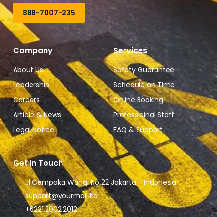
888-7007-235
Company
Services
About Us
Safety Guarantee
Leadership
Schedule on TIme
Careers
Online Booking
Article & News
Professioinal Staff
Legal Notice
FAQ & Support
Get In Touch
Jl Cempaka Wangi No 22 Jakarta - Indonesia
support@yourmail.tld
+6221.2002.2012