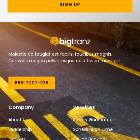
SIGN UP
Molestie ad feugiat est facilisi faucibus magnis.
Convallis magna pellentesque odio fusce turpis elit.
888-7007-235
Company
Services
About Us
Safety Guarantee
Leadership
Schedule on TIme
Careers
Online Booking