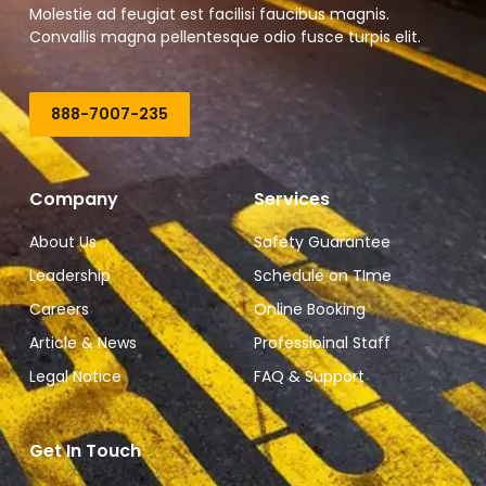
Molestie ad feugiat est facilisi faucibus magnis.
Convallis magna pellentesque odio fusce turpis elit.
888-7007-235
Company
Services
About Us
Safety Guarantee
Leadership
Schedule on TIme
Careers
Online Booking
Article & News
Professioinal Staff
Legal Notice
FAQ & Support
Get In Touch