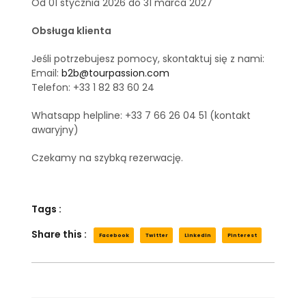
Od 01 stycznia 2026 do 31 marca 2027
Obsługa klienta
Jeśli potrzebujesz pomocy, skontaktuj się z nami:
Email:
b2b@tourpassion.com
Telefon: +33 1 82 83 60 24
Whatsapp helpline: +33 7 66 26 04 51 (kontakt
awaryjny)
Czekamy na szybką rezerwację.
Tags :
Share this :
Facebook
Twitter
LinkedIn
Pinterest