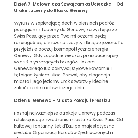
Dzień 7: Malownicza Szwajcarska Ucieczka – Od
Uroku Lucerny do Blasku Genewy
Wyrusz w zapierającą dech w piersiach podróż
pociągiem z Lucerny do Genewy, korzystając ze
Swiss Pass, gdy przed Twoimi oczami będą
rozciągać się ośnieżone szczyty i lśniące jeziora. Po
przyjeździe poczuj kosmopolityczną energię
Genewy. Gdy zapadnie wieczór, przespaceruj się
wzdłuż błyszczących brzegów Jeziora
Genewskiego lub odkrywaj stylowe kawiarnie i
tętniące życiem ulice. Pozwól, aby elegancja
miasta i jego jeziorny urok stworzyły idealne
zakończenie malowniczego dnia.
Dzień 8: Genewa – Miasto Pokoju i Prestiżu
Poznaj najważniejsze atrakcje Genewy podczas
relaksującego zwiedzania miasta ze Swiss Pass. Od
kultowej fontanny Jet d’Eau po majestatyczną
siedzibę Organizacji Narodów Zjednoczonych i