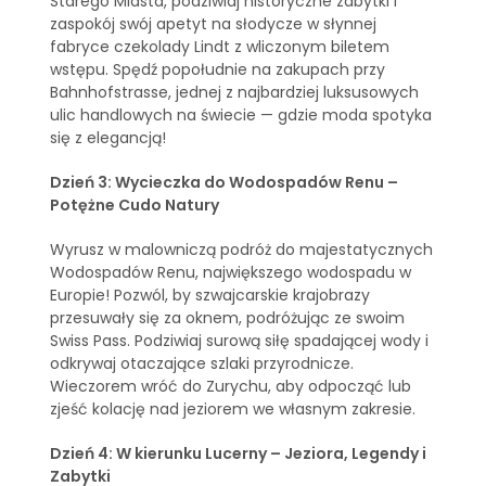
Starego Miasta, podziwiaj historyczne zabytki i
zaspokój swój apetyt na słodycze w słynnej
fabryce czekolady Lindt z wliczonym biletem
wstępu. Spędź popołudnie na zakupach przy
Bahnhofstrasse, jednej z najbardziej luksusowych
ulic handlowych na świecie — gdzie moda spotyka
się z elegancją!
Dzień 3: Wycieczka do Wodospadów Renu –
Potężne Cudo Natury
Wyrusz w malowniczą podróż do majestatycznych
Wodospadów Renu, największego wodospadu w
Europie! Pozwól, by szwajcarskie krajobrazy
przesuwały się za oknem, podróżując ze swoim
Swiss Pass. Podziwiaj surową siłę spadającej wody i
odkrywaj otaczające szlaki przyrodnicze.
Wieczorem wróć do Zurychu, aby odpocząć lub
zjeść kolację nad jeziorem we własnym zakresie.
Dzień 4: W kierunku Lucerny – Jeziora, Legendy i
Zabytki