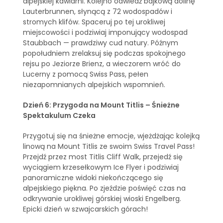
alpejskiej kawiarni. Kolejno odwiedź bajkową dolinę
Lauterbrunnen, słynącą z 72 wodospadów i
stromych klifów. Spaceruj po tej urokliwej
miejscowości i podziwiaj imponujący wodospad
Staubbach — prawdziwy cud natury. Późnym
popołudniem zrelaksuj się podczas spokojnego
rejsu po Jeziorze Brienz, a wieczorem wróć do
Lucerny z pomocą Swiss Pass, pełen
niezapomnianych alpejskich wspomnień.
Dzień 6: Przygoda na Mount Titlis – Śnieżne
Spektakulum Czeka
Przygotuj się na śnieżne emocje, wjeżdżając kolejką
linową na Mount Titlis ze swoim Swiss Travel Pass!
Przejdź przez most Titlis Cliff Walk, przejedź się
wyciągiem krzesełkowym Ice Flyer i podziwiaj
panoramiczne widoki niekończącego się
alpejskiego piękna. Po zjeździe poświęć czas na
odkrywanie urokliwej górskiej wioski Engelberg.
Epicki dzień w szwajcarskich górach!