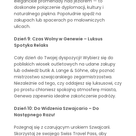
eleganckie promenady nad jeziorem — to
doskonałe połączenie dyplomacji, kultury i
naturalnego piękna. Popołudnie spędź na
zakupach lub spacerach po malowniczych
ulicach.
Dzień 9: Czas Wolny w Genewie – Luksus
Spotyka Relaks
Cały dzień do Twojej dyspozycji! Wybierz się do
pobliskich wiosek outletowych na udane zakupy
lub odwiedź butik A. Lange & Söhne, aby poznać
mistrzostwo szwajcarskiego zegarmistrzostwa.
Niezależnie od tego, czy oddajesz się luksusowi, czy
po prostu chłoniesz spokojną atmosferę miasta,
Genewa zapewnia idealne zakończenie podróży.
Dzień 10: Do Widzenia Szwajcario – Do
Następnego Razu!
Pożegnaj się z czarującym urokiem Szwajcarii.
Skorzystaj ze swojego Swiss Travel Pass, aby