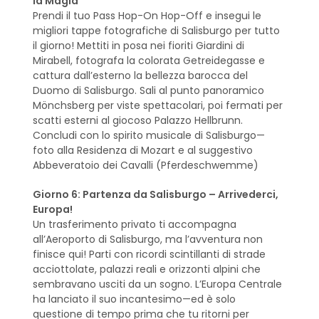
la Magia
Prendi il tuo Pass Hop-On Hop-Off e insegui le
migliori tappe fotografiche di Salisburgo per tutto
il giorno! Mettiti in posa nei fioriti Giardini di
Mirabell, fotografa la colorata Getreidegasse e
cattura dall’esterno la bellezza barocca del
Duomo di Salisburgo. Sali al punto panoramico
Mönchsberg per viste spettacolari, poi fermati per
scatti esterni al giocoso Palazzo Hellbrunn.
Concludi con lo spirito musicale di Salisburgo—
foto alla Residenza di Mozart e al suggestivo
Abbeveratoio dei Cavalli (Pferdeschwemme)
Giorno 6: Partenza da Salisburgo – Arrivederci,
Europa!
Un trasferimento privato ti accompagna
all’Aeroporto di Salisburgo, ma l’avventura non
finisce qui! Parti con ricordi scintillanti di strade
acciottolate, palazzi reali e orizzonti alpini che
sembravano usciti da un sogno. L’Europa Centrale
ha lanciato il suo incantesimo—ed è solo
questione di tempo prima che tu ritorni per