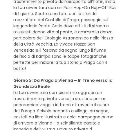
trasferimento privato dall’aeroporto all’hotel, inizia
la tua avventura con un Pass Hop-On Hop-Off Bus
di 1 giorno. Scatta una foto con lo sfondo
mozzafiato del Castello di Praga, passeggia sul
leggendario Ponte Carlo dove artisti di strada e
musicisti danno vita al ponte, e ammira la danza
particolare dell’Orologio Astronomico nella Piazza
della Città Vecchia. La vivace Piazza San
Venceslao e il fascino da sogno lungo il fiume
dell’Isola di Kampa sono le tappe fotografiche
perfette per iniziare la tua storia a Praga con il
botto!
Giorno 2: Da Praga a Vienna – In Treno verso la
Grandezza Reale
La tua avventura cambia ritmo oggi con un
trasferimento privato verso la stazione per un
panoramico viaggio in treno attraverso il cuore
dell’Europa. Scivola accanto a villaggi da sogno,
castelli da libro illustrato e dolci campagne prima
di arrivare a Vienna—la scintillante capitale
imperiale dell’Austria. Un’auto privata ti