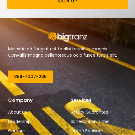
SIGN UP
Molestie ad feugiat est facilisi faucibus magnis.
Convallis magna pellentesque odio fusce turpis elit.
888-7007-235
Company
Services
About Us
Safety Guarantee
Leadership
Schedule on TIme
Careers
Online Booking